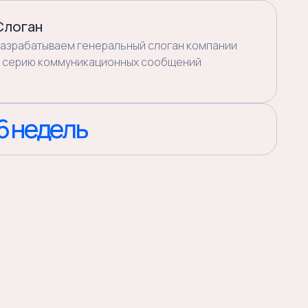
05
Передача
 будет
Финальная презентация.
папка
Разбираем каждый элемент,
отвечаем на вопросы,
га,
объясняем как применять.
Через месяц — контрольный
звонок: как внедряется, что
непонятно.