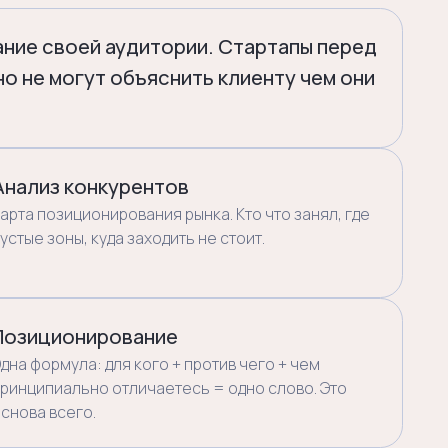
да заходить не стоит.
рование
для кого + против чего + чем
отличаетесь = одно слово. Это
 генеральный слоган компании
никационных сообщений
ль