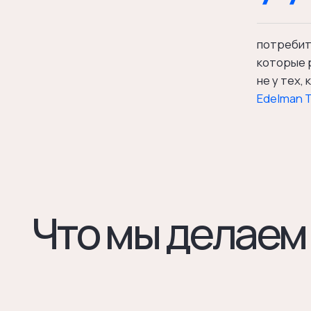
Что мы делаем
Для кого
Бизнес,
выходом
лучше.
Что входит
Аудит б
Как вас ви