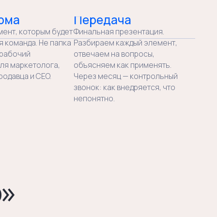
04
Мы проверяем результат
Любая гипотеза
позиционирования проходит
проверку до финального
документа. Тест «одно слово»,
проверка на отличимость
от конкурентов, проверка
на устойчивость во времени.