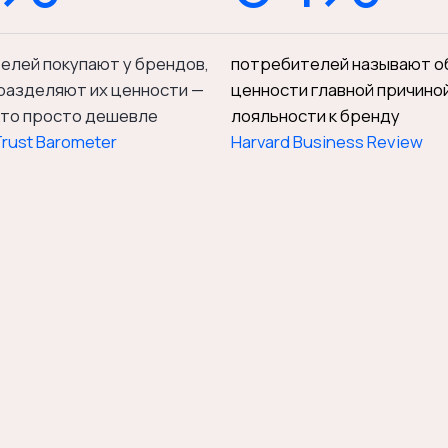
 которому нужна чёткая позиция и понимание своей
 на рынок. Компании, которые выросли, но не могут
ренда
Анализ кон
дят клиенты сейчас — не как вы думаете,
Карта позицион