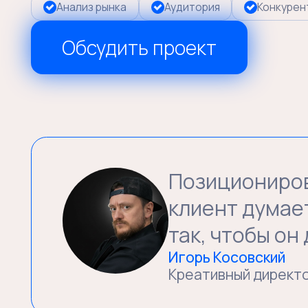
Обсудить проект
Позиционирование 
клиент думает о 
так, чтобы он дум
Игорь Косовский
Креативный директор аг