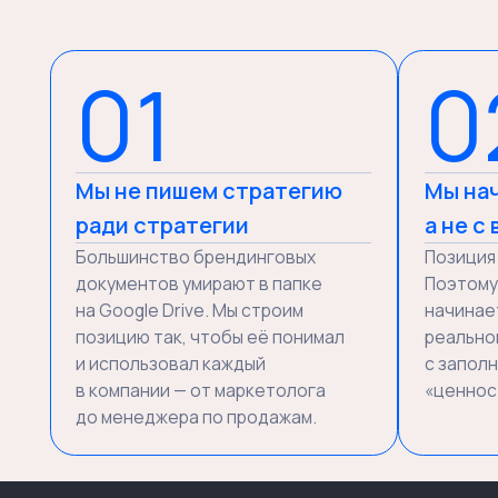
Давайте начнём
обсуждение вашего
проекта
Заполните форму, или напишите
нам на почту:
hello@mankipanki.com