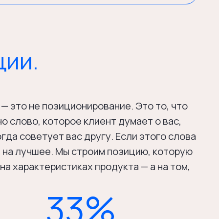
зиционирование. Это то, что
оторое клиент думает о вас,
ет вас другу. Если этого слова
е. Мы строим позицию, которую
истиках продукта — а на том,
33%
оста выручки даёт
оследовательное использование
ирменного стиля и позиции
ucidpress / Marq