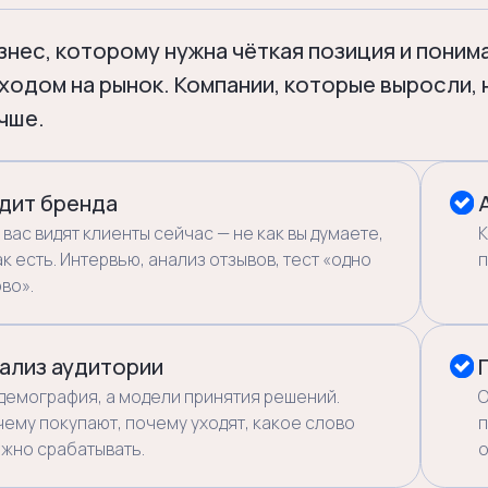
. Интервью, анализ отзывов, тест «одно
пустые зоны, ку
аудитории
Позициони
афия, а модели принятия решений.
Одна формула: 
купают, почему уходят, какое слово
принципиально 
абатывать.
основа всего.
рма бренда
Слоган
енности, характер, тональность — но не
Разрабатываем
красивых слов, а как рабочий
и серию комму
т для команды.
0 руб.
4-6 неде