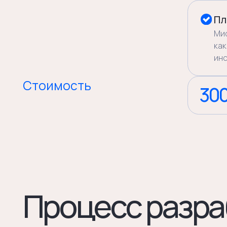
Процесс разраб
01
02
Погружение
Анализ
Мы не начинаем со стратегии —
Составляем карту восприя
мы начинаем с исследования.
рынка, формулируем гипот
Интервью с вашими клиентами,
позиционирования. Обычно
анализ конкурентов, аудит
три–четыре. Показываем в
текущих коммуникаций. Позиция
обсуждаем, проверяем на
строится на данных, а не на
прочность.
ощущениях.