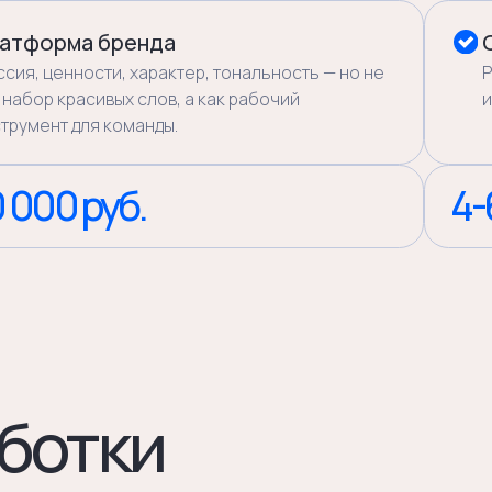
отки
03
04
Позиция
Платформа
тия
Выбираем и формулируем
Строим документ, которым
езы
итоговую позицию. Прогоняем
пользоваться команда. Не 
 их
через тест: понятна ли она без
на полке — а рабочий
ам —
объяснений, отличает ли вас от
инструмент для маркетоло
конкурентов, можно ли
дизайнера, продавца и CEO.
удерживать её 5 лет.