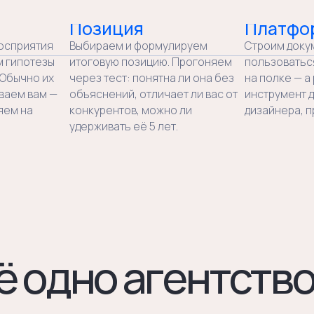
одно агентство»
03
 с клиента,
Мы говорим неудобное
Если ваша текущая позиция
не работает — скажем прямо
в голове клиента.
и объясним почему. Если
 работа
предложенный вами слоган
исследования
слабый — не согласуем
риятия — а не
из вежливости.
рифа про
ании».