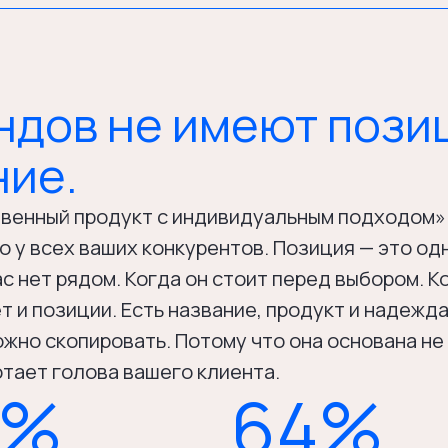
в не имеют позиции.
.
й продукт с индивидуальным подходом» — это не по
ех ваших конкурентов. Позиция — это одно слово, к
 рядом. Когда он стоит перед выбором. Когда совету
озиции. Есть название, продукт и надежда на лучше
копировать. Потому что она основана не на характер
 голова вашего клиента.
%
64%
окупают у брендов,
потребителей называют общие
р
яют их ценности —
ценности главной причиной
п
росто дешевле
лояльности к бренду
ф
arometer
Harvard Business Review
L