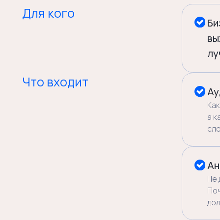
а как есть
слово».
Анализ 
Не демогр
Почему по
должно ср
Платфо
Миссия, ц
как набор 
инструмен
Стоимость
300 00