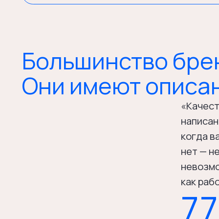
Большинство брендо
Они имеют описание
«Качественны
написано у вс
когда вас нет
нет — нет и п
невозможно с
как работает
77
потребителей п
которые раздел
не у тех, кто п
Edelman Trust B