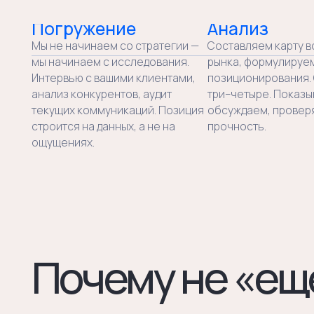
Почему не «ещё 
01
02
Мы не пишем стратегию
Мы начинаем
ради стратегии
а не с вас
Большинство брендинговых
Позиция живёт 
документов умирают в папке
Поэтому любая
на Google Drive. Мы строим
начинается с 
позицию так, чтобы её понимал
реального восп
и использовал каждый
с заполнения б
в компании — от маркетолога
«ценности комп
до менеджера по продажам.