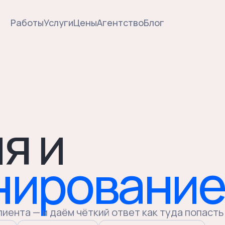
Работы
Услуги
Цены
Агентство
Блог
 и
ирование
 — и даём чёткий ответ как туда попасть
Уникальность
Архитектура бренда